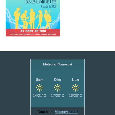
Météo à Plouescat
Sam
Dim
Lun
14/21°C
17/20°C
16/20°C
Data from
MeteoArt.com