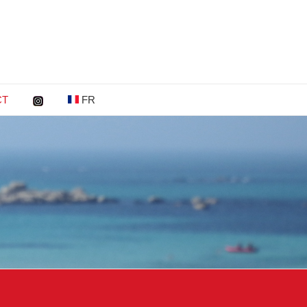
I
CT
FR
n
s
t
a
g
r