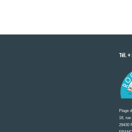
Tél. +
Plage 
18, rue
29430 
FRAN