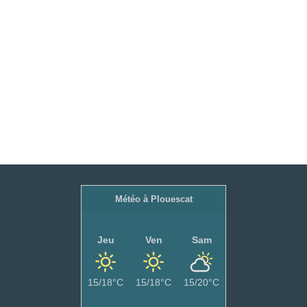
Météo à Plouescat
Jeu
Ven
Sam
15/18°C
15/18°C
15/20°C