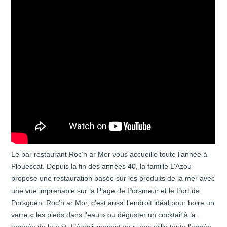
Le bar restaurant Roc’h ar Mor vous accueille toute l’année à
Plouescat. Depuis la fin des années 40, la famille L’Azou
propose une restauration basée sur les produits de la mer avec
une vue imprenable sur la Plage de Porsmeur et le Port de
Porsguen. Roc’h ar Mor, c’est aussi l’endroit idéal pour boire un
verre « les pieds dans l’eau » ou déguster un cocktail à la
tombée de la nuit. L’établissement vous accueille toute l’année,